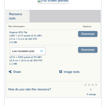
Resource
tools
File information
Options
Original JPG File
Download
1384 × 2172 pixels (3.01 MP)
3.5 in × 5.4 in @ 400 PPI
2.4 MB
Download
1274 × 2000 pixels (2.55 MP)
10.8 cm × 16.9 cm @ 300 PPI
1.1 MB
Share
Image tools
How do you rate this resource?
0 ratings