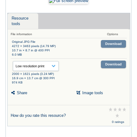
Resource
tools
File information
Options
Original JPG File
Download
4272 × 3463 pixels (14.79 MP)
10.7 in × 8.7 in @ 400 PPI
6.0 MB
Download
2000 × 1621 pixels (3.24 MP)
16.9 cm × 13.7 cm @ 300 PPI
974 KB
Share
Image tools
How do you rate this resource?
0 ratings