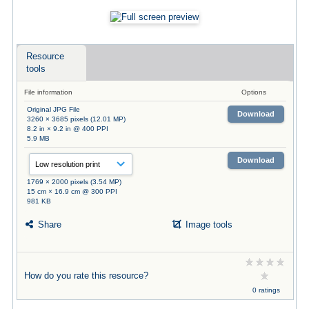
Resource
tools
File information
Options
Original JPG File
Download
3260 × 3685 pixels (12.01 MP)
8.2 in × 9.2 in @ 400 PPI
5.9 MB
Download
1769 × 2000 pixels (3.54 MP)
15 cm × 16.9 cm @ 300 PPI
981 KB
Share
Image tools
How do you rate this resource?
0 ratings