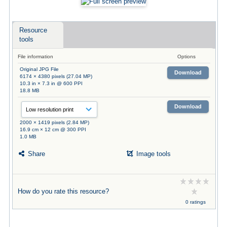
Resource
tools
File information
Options
Original JPG File
Download
6174 × 4380 pixels (27.04 MP)
10.3 in × 7.3 in @ 600 PPI
18.8 MB
Download
2000 × 1419 pixels (2.84 MP)
16.9 cm × 12 cm @ 300 PPI
1.0 MB
Share
Image tools
How do you rate this resource?
0 ratings