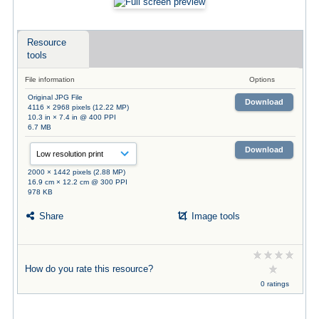
Resource
tools
File information
Options
Original JPG File
Download
4116 × 2968 pixels (12.22 MP)
10.3 in × 7.4 in @ 400 PPI
6.7 MB
Download
2000 × 1442 pixels (2.88 MP)
16.9 cm × 12.2 cm @ 300 PPI
978 KB
Share
Image tools
How do you rate this resource?
0 ratings