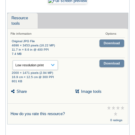
Resource
tools
File information
Options
Original JPG File
Download
4696 × 3453 pixels (16.22 MP)
11.7 in × 8.6 in @ 400 PPI
7.4 MB
Download
2000 × 1471 pixels (2.94 MP)
16.9 cm × 12.5 cm @ 300 PPI
801 KB
Share
Image tools
How do you rate this resource?
0 ratings