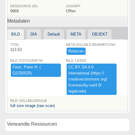
RESSOURCE (ID)
ZUGRIFF
9968
Offen
Metadaten
BILD
DIA
Default
META
OBJEKT
TITEL
META:VOLLBILD BEARBEITUNG
113.53
Rohscan
BILD: FOTOGRAF*IN
BILD: LIZENZ
Feist,​ ​Peter ​H.​ ​(​
CC ​BY ​SA ​4.​0 ​
Q1250020)​
international ​(​https:​/​/​
creativecommons.​org/​
licenses/​by-​sa/​4.​0/​
legalcode)​
BILD: VOLLBILDDIGILIB
full size image (raw scan)
Verwandte Ressourcen