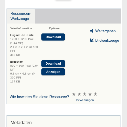
Ressourcen-
Werkzeuge
Datei-Information
Optionen
Weitergeben
Original JPG Datei
Download
1200 × 1200 Pixel
Bildwerkzeuge
(1.44 MP)
2.1 in × 2.1 in @ 580
PPI
388 KB
Bildschirm
Download
800 × 800 Pixel (0.64
MP)
Anzeigen
6.8 cm × 6.8 cm @
300 PPI
167 KB
Wie bewerten Sie diese Ressource?
Bewertungen
Metadaten