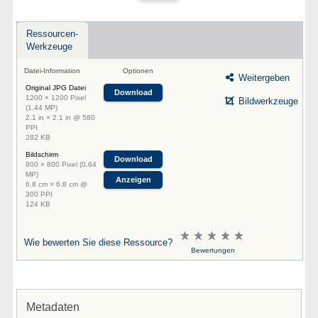
Ressourcen-
Werkzeuge
Datei-Information
Optionen
Weitergeben
Original JPG Datei
Download
1200 × 1200 Pixel
Bildwerkzeuge
(1.44 MP)
2.1 in × 2.1 in @ 580
PPI
282 KB
Bildschirm
Download
800 × 800 Pixel (0.64
MP)
Anzeigen
6.8 cm × 6.8 cm @
300 PPI
124 KB
Wie bewerten Sie diese Ressource?
Bewertungen
Metadaten