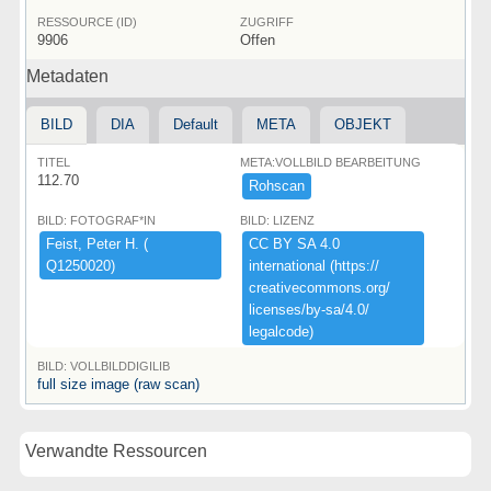
RESSOURCE (ID)
ZUGRIFF
9906
Offen
Metadaten
BILD
DIA
Default
META
OBJEKT
TITEL
META:VOLLBILD BEARBEITUNG
112.70
Rohscan
BILD: FOTOGRAF*IN
BILD: LIZENZ
Feist,​ ​Peter ​H.​ ​(​
CC ​BY ​SA ​4.​0 ​
Q1250020)​
international ​(​https:​/​/​
creativecommons.​org/​
licenses/​by-​sa/​4.​0/​
legalcode)​
BILD: VOLLBILDDIGILIB
full size image (raw scan)
Verwandte Ressourcen