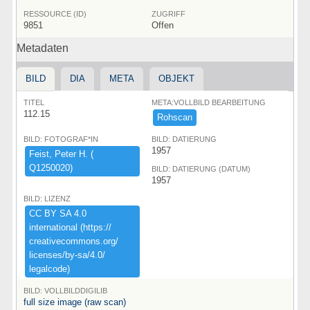
RESSOURCE (ID)
ZUGRIFF
9851
Offen
Metadaten
BILD
DIA
META
OBJEKT
TITEL
META:VOLLBILD BEARBEITUNG
112.15
Rohscan
BILD: FOTOGRAF*IN
BILD: DATIERUNG
1957
Feist,​ ​Peter ​H.​ ​(​
Q1250020)​
BILD: DATIERUNG (DATUM)
1957
BILD: LIZENZ
CC ​BY ​SA ​4.​0 ​
international ​(​https:​/​/​
creativecommons.​org/​
licenses/​by-​sa/​4.​0/​
legalcode)​
BILD: VOLLBILDDIGILIB
full size image (raw scan)