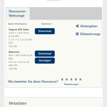
Ressourcen-
Werkzeuge
Datei-Information
Optionen
Weitergeben
Original JPG Datei
Download
1200 × 1200 Pixel
Bildwerkzeuge
(1.44 MP)
2.1 in × 2.1 in @ 580
PPI
323 KB
Bildschirm
Download
800 × 800 Pixel (0.64
MP)
Anzeigen
6.8 cm × 6.8 cm @
300 PPI
146 KB
Wie bewerten Sie diese Ressource?
Bewertungen
Metadaten