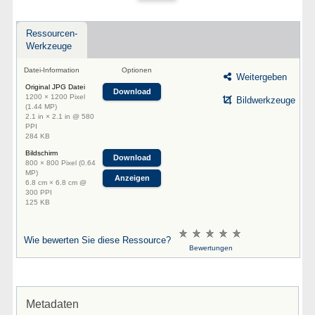
Ressourcen-
Werkzeuge
Datei-Information
Optionen
Weitergeben
Original JPG Datei
Download
1200 × 1200 Pixel
Bildwerkzeuge
(1.44 MP)
2.1 in × 2.1 in @ 580
PPI
284 KB
Bildschirm
Download
800 × 800 Pixel (0.64
MP)
Anzeigen
6.8 cm × 6.8 cm @
300 PPI
125 KB
Wie bewerten Sie diese Ressource?
Bewertungen
Metadaten