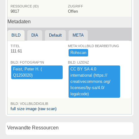
RESSOURCE (ID)
ZUGRIFF
9817
Offen
Metadaten
BILD
DIA
Default
META
TITEL
META:VOLLBILD BEARBEITUNG
111.61
Rohscan
BILD: FOTOGRAF*IN
BILD: LIZENZ
Feist,​ ​Peter ​H.​ ​(​
CC ​BY ​SA ​4.​0 ​
Q1250020)​
international ​(​https:​/​/​
creativecommons.​org/​
licenses/​by-​sa/​4.​0/​
legalcode)​
BILD: VOLLBILDDIGILIB
full size image (raw scan)
Verwandte Ressourcen