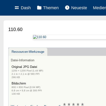
Dash
Themen
Neueste
Medie
110.60
Ressourcen-Werkzeuge
Datei-Information
Original JPG Datei
1200 × 1200 Pixel (1.44 MP)
2.1 in × 2.1 in @ 580 PPI
296 KB
Bildschirm
800 × 800 Pixel (0.64 MP)
6.8 cm × 6.8 cm @ 300 PPI
130 KB