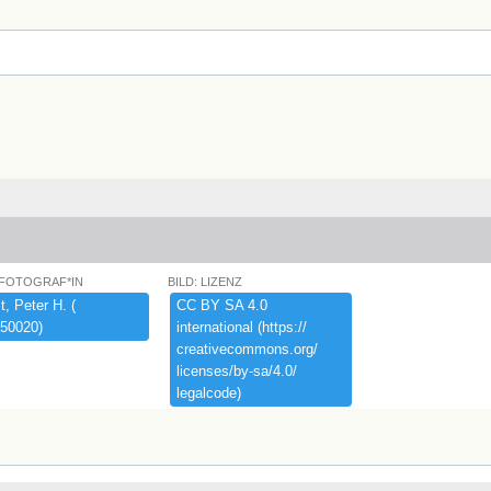
 FOTOGRAF*IN
BILD: LIZENZ
,​ ​Peter ​H.​ ​(​
CC ​BY ​SA ​4.​0 ​
50020)​
international ​(​https:​/​/​
creativecommons.​org/​
licenses/​by-​sa/​4.​0/​
legalcode)​