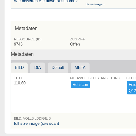
Wie bewerten Sie diese Ressource?
Bewertungen
Metadaten
RESSOURCE (ID)
ZUGRIFF
9743
Offen
Metadaten
BILD
DIA
Default
META
TITEL
META:VOLLBILD BEARBEITUNG
BILD:
110.60
Rohscan
Feist
Q12
BILD: VOLLBILDDIGILIB
full size image (raw scan)