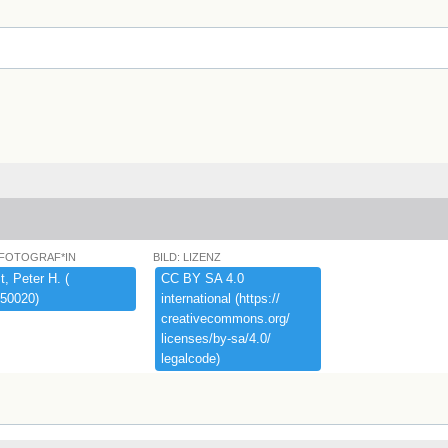
 FOTOGRAF*IN
BILD: LIZENZ
,​ ​Peter ​H.​ ​(​
CC ​BY ​SA ​4.​0 ​
50020)​
international ​(​https:​/​/​
creativecommons.​org/​
licenses/​by-​sa/​4.​0/​
legalcode)​