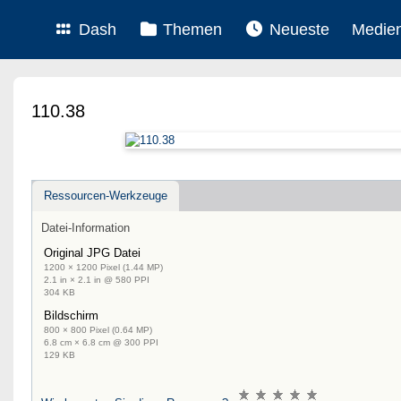
Dash
Themen
Neueste
Medie
110.38
Ressourcen-Werkzeuge
Datei-Information
Original JPG Datei
1200 × 1200 Pixel (1.44 MP)
2.1 in × 2.1 in @ 580 PPI
304 KB
Bildschirm
800 × 800 Pixel (0.64 MP)
6.8 cm × 6.8 cm @ 300 PPI
129 KB