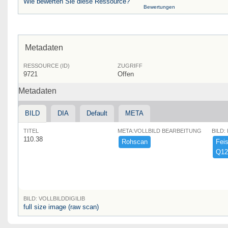
Wie bewerten Sie diese Ressource?
Bewertungen
Metadaten
RESSOURCE (ID)
ZUGRIFF
9721
Offen
Metadaten
BILD
DIA
Default
META
TITEL
META:VOLLBILD BEARBEITUNG
BILD:
110.38
Rohscan
Feist
Q12
BILD: VOLLBILDDIGILIB
full size image (raw scan)