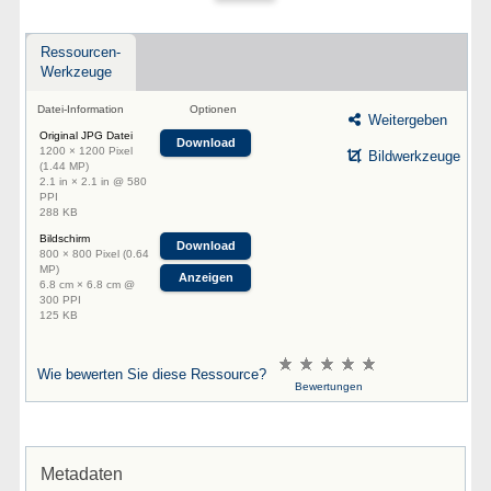
Ressourcen-
Werkzeuge
Datei-Information
Optionen
Weitergeben
Original JPG Datei
Download
1200 × 1200 Pixel
Bildwerkzeuge
(1.44 MP)
2.1 in × 2.1 in @ 580
PPI
288 KB
Bildschirm
Download
800 × 800 Pixel (0.64
MP)
Anzeigen
6.8 cm × 6.8 cm @
300 PPI
125 KB
Wie bewerten Sie diese Ressource?
Bewertungen
Metadaten