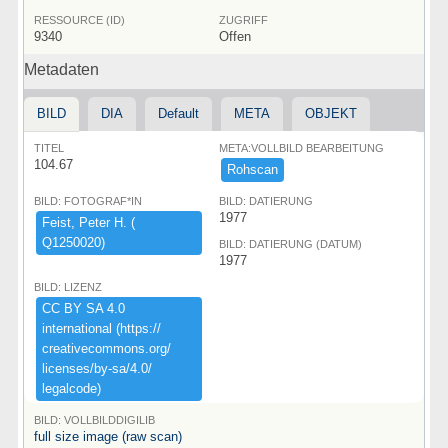
RESSOURCE (ID)
ZUGRIFF
9340
Offen
Metadaten
BILD
DIA
Default
META
OBJEKT
TITEL
META:VOLLBILD BEARBEITUNG
104.67
Rohscan
BILD: FOTOGRAF*IN
BILD: DATIERUNG
1977
Feist,​ ​Peter ​H.​ ​(​
Q1250020)​
BILD: DATIERUNG (DATUM)
1977
BILD: LIZENZ
CC ​BY ​SA ​4.​0 ​
international ​(​https:​/​/​
creativecommons.​org/​
licenses/​by-​sa/​4.​0/​
legalcode)​
BILD: VOLLBILDDIGILIB
full size image (raw scan)