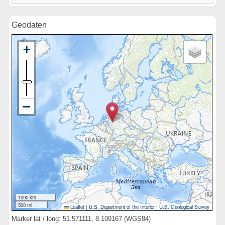
Geodaten
1000 km
500 mi
Leaflet
|
U.S. Department of the Interior
|
U.S. Geological Survey
Marker lat / long: 51.571111, 8.109167 (WGS84)