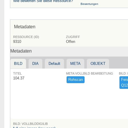
Wie bewerten Sie diese Ressource?
Bewertungen
Metadaten
RESSOURCE (ID)
ZUGRIFF
9310
Offen
Metadaten
BILD
DIA
Default
META
OBJEKT
TITEL
META:VOLLBILD BEARBEITUNG
BILD:
104.37
Rohscan
Feist
Q12
BILD: VOLLBILDDIGILIB