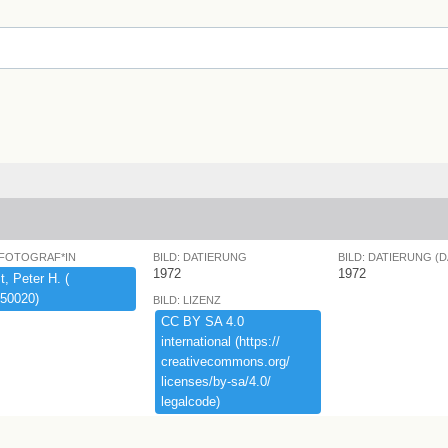
 FOTOGRAF*IN
BILD: DATIERUNG
BILD: DATIERUNG (
1972
1972
,​ ​Peter ​H.​ ​(​
50020)​
BILD: LIZENZ
CC ​BY ​SA ​4.​0 ​
international ​(​https:​/​/​
creativecommons.​org/​
licenses/​by-​sa/​4.​0/​
legalcode)​