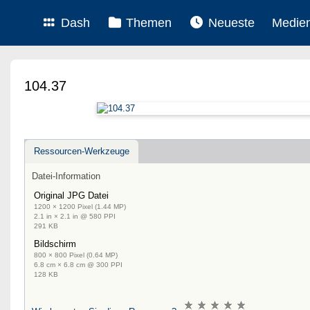
Dash
Themen
Neueste
Medie
104.37
Ressourcen-Werkzeuge
Datei-Information
Original JPG Datei
1200 × 1200 Pixel (1.44 MP)
2.1 in × 2.1 in @ 580 PPI
291 KB
Bildschirm
800 × 800 Pixel (0.64 MP)
6.8 cm × 6.8 cm @ 300 PPI
128 KB