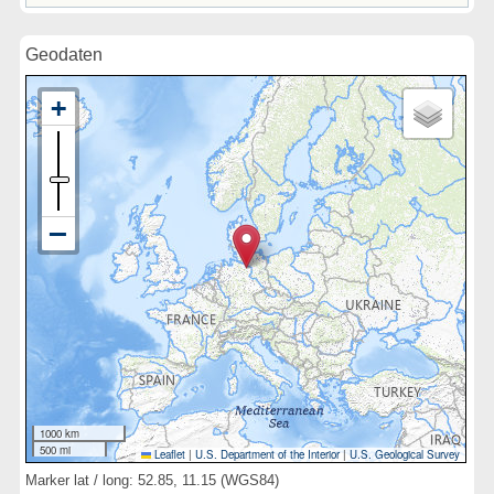
Geodaten
1000 km
500 mi
Leaflet
|
U.S. Department of the Interior
|
U.S. Geological Survey
Marker lat / long: 52.85, 11.15 (WGS84)