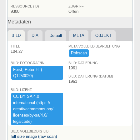
RESSOURCE (ID)
ZUGRIFF
9300
Offen
Metadaten
BILD
DIA
Default
META
OBJEKT
TITEL
META:VOLLBILD BEARBEITUNG
104.27
Rohscan
BILD: FOTOGRAF*IN
BILD: DATIERUNG
1961
Feist,​ ​Peter ​H.​ ​(​
Q1250020)​
BILD: DATIERUNG (DATUM)
1961
BILD: LIZENZ
CC ​BY ​SA ​4.​0 ​
international ​(​https:​/​/​
creativecommons.​org/​
licenses/​by-​sa/​4.​0/​
legalcode)​
BILD: VOLLBILDDIGILIB
full size image (raw scan)