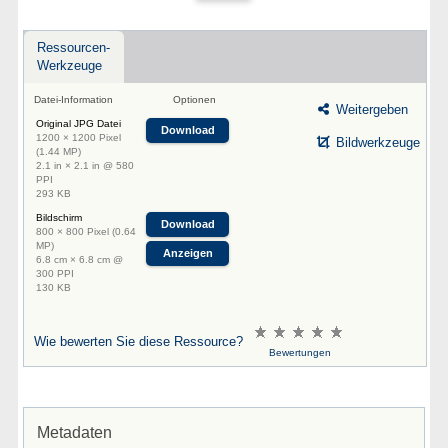
Ressourcen-
Werkzeuge
Datei-Information
Optionen
Weitergeben
Original JPG Datei
Download
1200 × 1200 Pixel
Bildwerkzeuge
(1.44 MP)
2.1 in × 2.1 in @ 580
PPI
293 KB
Bildschirm
Download
800 × 800 Pixel (0.64
MP)
Anzeigen
6.8 cm × 6.8 cm @
300 PPI
130 KB
Wie bewerten Sie diese Ressource?
Bewertungen
Metadaten