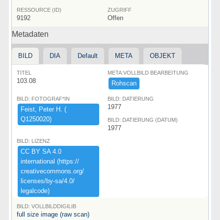
RESSOURCE (ID)
ZUGRIFF
9192
Offen
Metadaten
BILD
DIA
Default
META
OBJEKT
TITEL
META:VOLLBILD BEARBEITUNG
103.08
Rohscan
BILD: FOTOGRAF*IN
BILD: DATIERUNG
1977
Feist,​ ​Peter ​H.​ ​(​
Q1250020)​
BILD: DATIERUNG (DATUM)
1977
BILD: LIZENZ
CC ​BY ​SA ​4.​0 ​
international ​(​https:​/​/​
creativecommons.​org/​
licenses/​by-​sa/​4.​0/​
legalcode)​
BILD: VOLLBILDDIGILIB
full size image (raw scan)