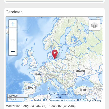
Geodaten
1000 km
500 mi
Leaflet
|
U.S. Department of the Interior
|
U.S. Geological Survey
Marker lat / long: 54.346771, 13.343582 (WGS84)