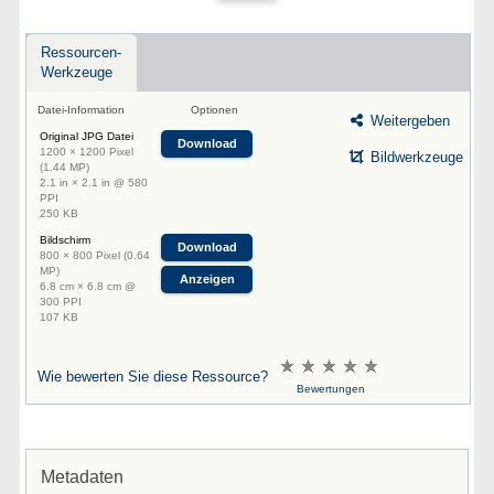
Ressourcen-
Werkzeuge
Datei-Information
Optionen
Weitergeben
Original JPG Datei
Download
1200 × 1200 Pixel
Bildwerkzeuge
(1.44 MP)
2.1 in × 2.1 in @ 580
PPI
250 KB
Bildschirm
Download
800 × 800 Pixel (0.64
MP)
Anzeigen
6.8 cm × 6.8 cm @
300 PPI
107 KB
Wie bewerten Sie diese Ressource?
Bewertungen
Metadaten