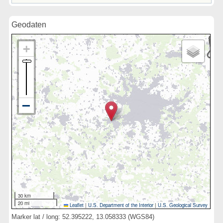
Geodaten
30 km
20 mi
Leaflet
|
U.S. Department of the Interior
|
U.S. Geological Survey
Marker lat / long: 52.395222, 13.058333 (WGS84)