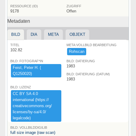
RESSOURCE (ID)
ZUGRIFF
9178
Offen
Metadaten
BILD
DIA
META
OBJEKT
TITEL
META:VOLLBILD BEARBEITUNG
102.82
Rohscan
BILD: FOTOGRAF*IN
BILD: DATIERUNG
1983
Feist,​ ​Peter ​H.​ ​(​
Q1250020)​
BILD: DATIERUNG (DATUM)
1983
BILD: LIZENZ
CC ​BY ​SA ​4.​0 ​
international ​(​https:​/​/​
creativecommons.​org/​
licenses/​by-​sa/​4.​0/​
legalcode)​
BILD: VOLLBILDDIGILIB
full size image (raw scan)