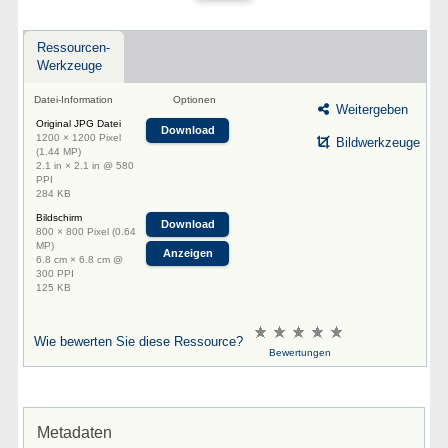
Ressourcen-
Werkzeuge
Datei-Information
Optionen
Weitergeben
Original JPG Datei
Download
1200 × 1200 Pixel
Bildwerkzeuge
(1.44 MP)
2.1 in × 2.1 in @ 580
PPI
284 KB
Bildschirm
Download
800 × 800 Pixel (0.64
MP)
Anzeigen
6.8 cm × 6.8 cm @
300 PPI
125 KB
Wie bewerten Sie diese Ressource?
Bewertungen
Metadaten