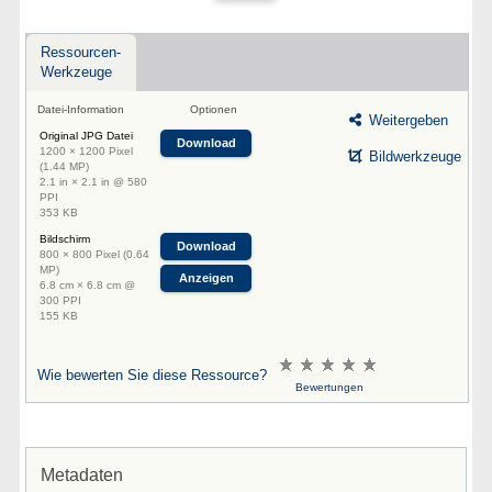
Ressourcen-
Werkzeuge
Datei-Information
Optionen
Weitergeben
Original JPG Datei
Download
1200 × 1200 Pixel
Bildwerkzeuge
(1.44 MP)
2.1 in × 2.1 in @ 580
PPI
353 KB
Bildschirm
Download
800 × 800 Pixel (0.64
MP)
Anzeigen
6.8 cm × 6.8 cm @
300 PPI
155 KB
Wie bewerten Sie diese Ressource?
Bewertungen
Metadaten