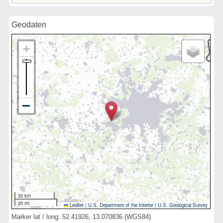
Geodaten
30 km
20 mi
Leaflet
|
U.S. Department of the Interior
|
U.S. Geological Survey
Marker lat / long: 52.41926, 13.070836 (WGS84)