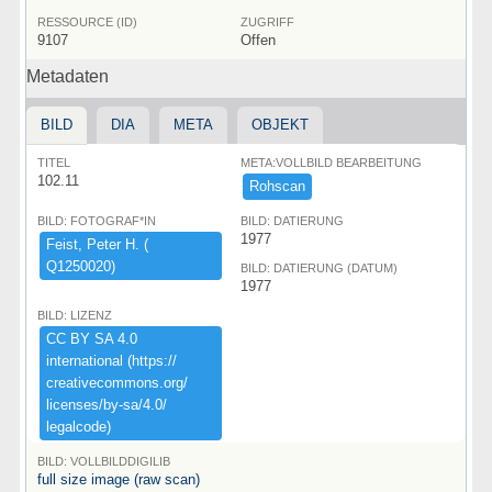
RESSOURCE (ID)
ZUGRIFF
9107
Offen
Metadaten
BILD
DIA
META
OBJEKT
TITEL
META:VOLLBILD BEARBEITUNG
102.11
Rohscan
BILD: FOTOGRAF*IN
BILD: DATIERUNG
1977
Feist,​ ​Peter ​H.​ ​(​
Q1250020)​
BILD: DATIERUNG (DATUM)
1977
BILD: LIZENZ
CC ​BY ​SA ​4.​0 ​
international ​(​https:​/​/​
creativecommons.​org/​
licenses/​by-​sa/​4.​0/​
legalcode)​
BILD: VOLLBILDDIGILIB
full size image (raw scan)