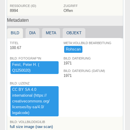
RESSOURCE (ID)
ZUGRIFF
8994
Offen
Metadaten
BILD
DIA
META
OBJEKT
TITEL
META:VOLLBILD BEARBEITUNG
100.67
Rohscan
BILD: FOTOGRAF*IN
BILD: DATIERUNG
1971
Feist,​ ​Peter ​H.​ ​(​
Q1250020)​
BILD: DATIERUNG (DATUM)
1971
BILD: LIZENZ
CC ​BY ​SA ​4.​0 ​
international ​(​https:​/​/​
creativecommons.​org/​
licenses/​by-​sa/​4.​0/​
legalcode)​
BILD: VOLLBILDDIGILIB
full size image (raw scan)