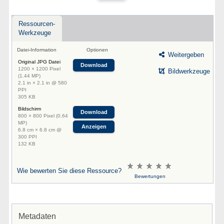
Ressourcen-
Werkzeuge
Datei-Information
Optionen
Weitergeben
Original JPG Datei
Download
1200 × 1200 Pixel
Bildwerkzeuge
(1.44 MP)
2.1 in × 2.1 in @ 580
PPI
305 KB
Bildschirm
Download
800 × 800 Pixel (0.64
MP)
Anzeigen
6.8 cm × 6.8 cm @
300 PPI
132 KB
Wie bewerten Sie diese Ressource?
Bewertungen
Metadaten