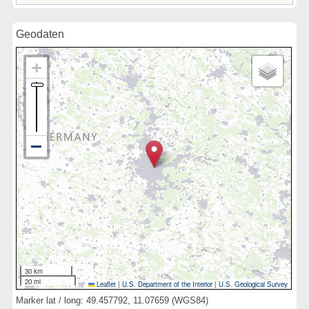
Geodaten
30 km
20 mi
Leaflet
|
U.S. Department of the Interior
|
U.S. Geological Survey
Marker lat / long: 49.457792, 11.07659 (WGS84)