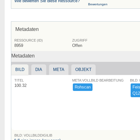
Wie bewerten Sie diese Ressource?
Bewertungen
Metadaten
RESSOURCE (ID)
ZUGRIFF
8959
Offen
Metadaten
BILD
DIA
META
OBJEKT
TITEL
META:VOLLBILD BEARBEITUNG
BILD:
100.32
Rohscan
Feist
Q12
BILD: VOLLBILDDIGILIB