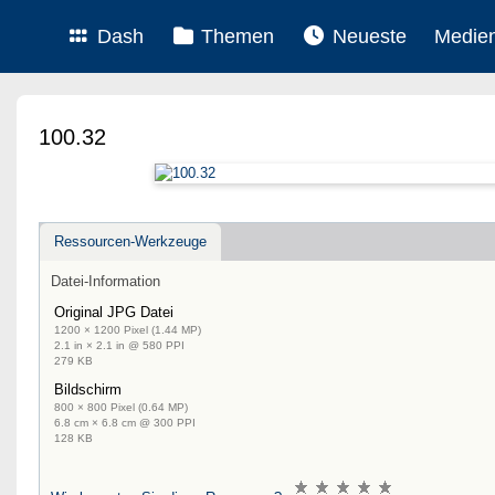
Dash
Themen
Neueste
Medie
100.32
Ressourcen-Werkzeuge
Datei-Information
Original JPG Datei
1200 × 1200 Pixel (1.44 MP)
2.1 in × 2.1 in @ 580 PPI
279 KB
Bildschirm
800 × 800 Pixel (0.64 MP)
6.8 cm × 6.8 cm @ 300 PPI
128 KB