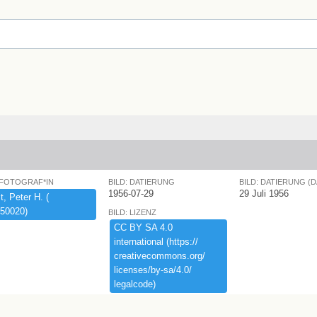
 FOTOGRAF*IN
BILD: DATIERUNG
BILD: DATIERUNG (
1956-07-29
29 Juli 1956
,​ ​Peter ​H.​ ​(​
50020)​
BILD: LIZENZ
CC ​BY ​SA ​4.​0 ​
international ​(​https:​/​/​
creativecommons.​org/​
licenses/​by-​sa/​4.​0/​
legalcode)​