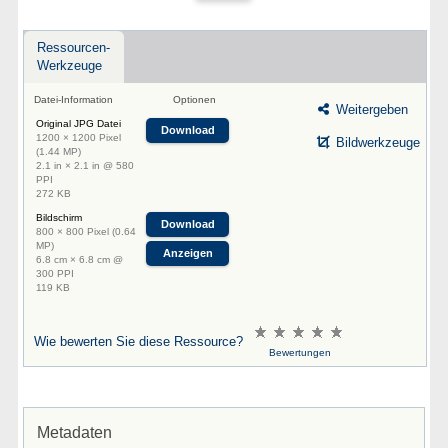
Ressourcen-
Werkzeuge
Datei-Information
Optionen
Weitergeben
Original JPG Datei
Download
1200 × 1200 Pixel
Bildwerkzeuge
(1.44 MP)
2.1 in × 2.1 in @ 580
PPI
272 KB
Bildschirm
Download
800 × 800 Pixel (0.64
MP)
Anzeigen
6.8 cm × 6.8 cm @
300 PPI
119 KB
Wie bewerten Sie diese Ressource?
Bewertungen
Metadaten