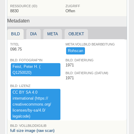
RESSOURCE (ID)
ZUGRIFF
8830
Offen
Metadaten
BILD
DIA
META
OBJEKT
TITEL
META:VOLLBILD BEARBEITUNG
098.75
Rohscan
BILD: FOTOGRAF*IN
BILD: DATIERUNG
1971
Feist,​ ​Peter ​H.​ ​(​
Q1250020)​
BILD: DATIERUNG (DATUM)
1971
BILD: LIZENZ
CC ​BY ​SA ​4.​0 ​
international ​(​https:​/​/​
creativecommons.​org/​
licenses/​by-​sa/​4.​0/​
legalcode)​
BILD: VOLLBILDDIGILIB
full size image (raw scan)