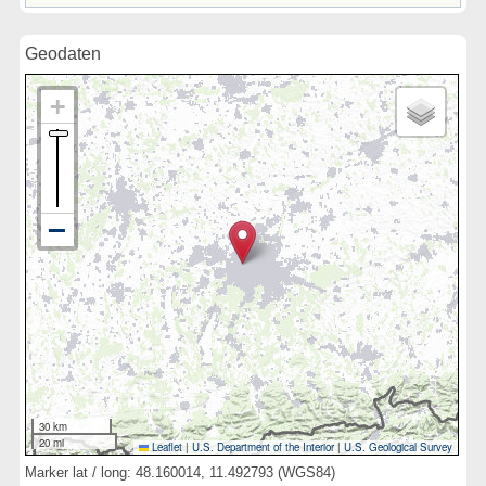
Geodaten
30 km
20 mi
Leaflet
|
U.S. Department of the Interior
|
U.S. Geological Survey
Marker lat / long: 48.160014, 11.492793 (WGS84)