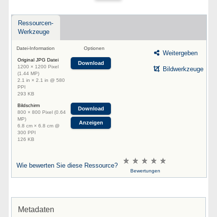
Ressourcen-
Werkzeuge
Datei-Information
Optionen
Weitergeben
Original JPG Datei
Download
1200 × 1200 Pixel
Bildwerkzeuge
(1.44 MP)
2.1 in × 2.1 in @ 580
PPI
293 KB
Bildschirm
Download
800 × 800 Pixel (0.64
MP)
Anzeigen
6.8 cm × 6.8 cm @
300 PPI
126 KB
Wie bewerten Sie diese Ressource?
Bewertungen
Metadaten