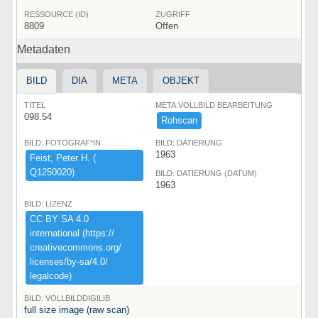
RESSOURCE (ID)
ZUGRIFF
8809
Offen
Metadaten
BILD
DIA
META
OBJEKT
TITEL
META:VOLLBILD BEARBEITUNG
098.54
Rohscan
BILD: FOTOGRAF*IN
BILD: DATIERUNG
1963
Feist,​ ​Peter ​H.​ ​(​
Q1250020)​
BILD: DATIERUNG (DATUM)
1963
BILD: LIZENZ
CC ​BY ​SA ​4.​0 ​
international ​(​https:​/​/​
creativecommons.​org/​
licenses/​by-​sa/​4.​0/​
legalcode)​
BILD: VOLLBILDDIGILIB
full size image (raw scan)