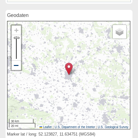
Geodaten
30 km
20 mi
Leaflet
|
U.S. Department of the Interior
|
U.S. Geological Survey
Marker lat / long: 52.123827, 11.634751 (WGS84)