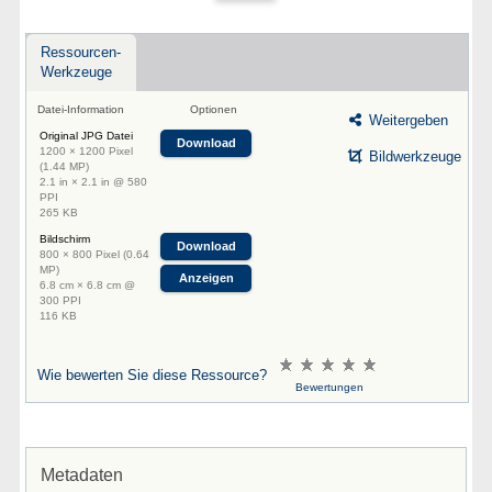
Ressourcen-
Werkzeuge
Datei-Information
Optionen
Weitergeben
Original JPG Datei
Download
1200 × 1200 Pixel
Bildwerkzeuge
(1.44 MP)
2.1 in × 2.1 in @ 580
PPI
265 KB
Bildschirm
Download
800 × 800 Pixel (0.64
MP)
Anzeigen
6.8 cm × 6.8 cm @
300 PPI
116 KB
Wie bewerten Sie diese Ressource?
Bewertungen
Metadaten