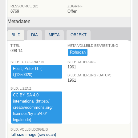
RESSOURCE (ID)
ZUGRIFF
8769
Offen
Metadaten
BILD
DIA
META
OBJEKT
TITEL
META:VOLLBILD BEARBEITUNG
098.14
Rohscan
BILD: FOTOGRAF*IN
BILD: DATIERUNG
1961
Feist,​ ​Peter ​H.​ ​(​
Q1250020)​
BILD: DATIERUNG (DATUM)
1961
BILD: LIZENZ
CC ​BY ​SA ​4.​0 ​
international ​(​https:​/​/​
creativecommons.​org/​
licenses/​by-​sa/​4.​0/​
legalcode)​
BILD: VOLLBILDDIGILIB
full size image (raw scan)