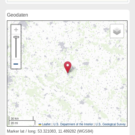
Geodaten
30 km
20 mi
Leaflet
|
U.S. Department of the Interior
|
U.S. Geological Survey
Marker lat / long: 53.321083, 11.489282 (WGS84)