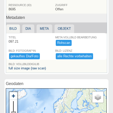
RESSOURCE (ID)
ZUGRIFF
8695
Offen
Metadaten
BILD
DIA
META
OBJEKT
TITEL
META:VOLLBILD BEARBEITUNG
097.21
Rohscan
BILD: FOTOGRAF*IN
BILD: LIZENZ
gekauftes ​Dia/​Foto
alle ​Rechte ​vorbehalten
BILD: VOLLBILDDIGILIB
full size image (raw scan)
Geodaten