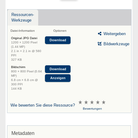
Ressourcen-
Werkzeuge
Datei-Information
Optionen
Weitergeben
Original JPG Datei
Download
1200 × 1200 Pixel
Bildwerkzeuge
(1.44 MP)
2.1 in × 2.1 in @ 580
PPI
327 KB
Bildschirm
Download
800 × 800 Pixel (0.64
MP)
Anzeigen
6.8 cm × 6.8 cm @
300 PPI
144 KB
Wie bewerten Sie diese Ressource?
Bewertungen
Metadaten