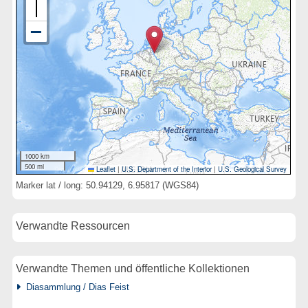
1000 km
500 mi
Leaflet
|
U.S. Department of the Interior
|
U.S. Geological Survey
Marker lat / long: 50.94129, 6.95817 (WGS84)
Verwandte Ressourcen
Verwandte Themen und öffentliche Kollektionen
Diasammlung / Dias Feist