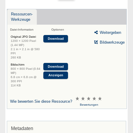
Ressourcen-
Werkzeuge
Datei-Information
Optionen
Weitergeben
Original JPG Datei
Download
1200 × 1200 Pixel
Bildwerkzeuge
(1.44 MP)
2.1 in × 2.1 in @ 580
PPI
260 KB
Bildschirm
Download
800 × 800 Pixel (0.64
MP)
Anzeigen
6.8 cm × 6.8 cm @
300 PPI
114 KB
Wie bewerten Sie diese Ressource?
Bewertungen
Metadaten