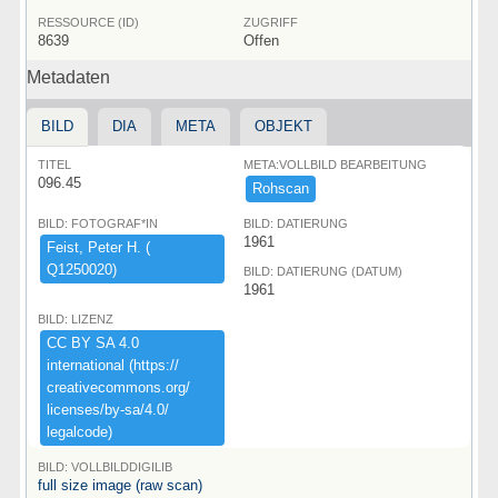
RESSOURCE (ID)
ZUGRIFF
8639
Offen
Metadaten
BILD
DIA
META
OBJEKT
TITEL
META:VOLLBILD BEARBEITUNG
096.45
Rohscan
BILD: FOTOGRAF*IN
BILD: DATIERUNG
1961
Feist,​ ​Peter ​H.​ ​(​
Q1250020)​
BILD: DATIERUNG (DATUM)
1961
BILD: LIZENZ
CC ​BY ​SA ​4.​0 ​
international ​(​https:​/​/​
creativecommons.​org/​
licenses/​by-​sa/​4.​0/​
legalcode)​
BILD: VOLLBILDDIGILIB
full size image (raw scan)