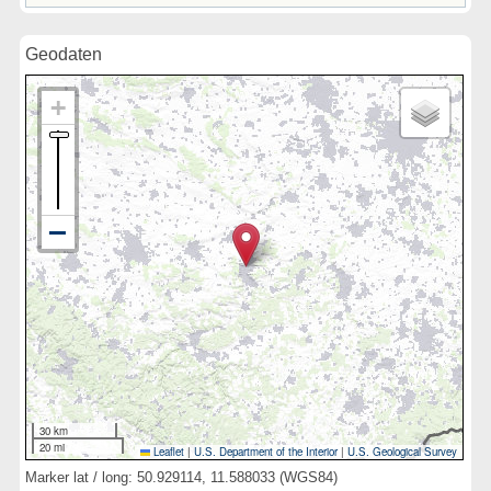
Geodaten
30 km
20 mi
Leaflet
|
U.S. Department of the Interior
|
U.S. Geological Survey
Marker lat / long: 50.929114, 11.588033 (WGS84)