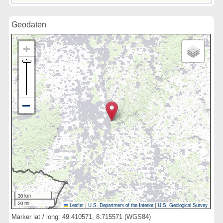
Geodaten
30 km
20 mi
Leaflet
|
U.S. Department of the Interior
|
U.S. Geological Survey
Marker lat / long: 49.410571, 8.715571 (WGS84)