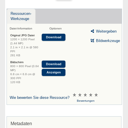
Ressourcen-
Werkzeuge
Datei-Information
Optionen
Weitergeben
Original JPG Datei
Download
1200 × 1200 Pixel
Bildwerkzeuge
(1.44 MP)
2.1 in × 2.1 in @ 580
PPI
281 KB
Bildschirm
Download
800 × 800 Pixel (0.64
MP)
Anzeigen
6.8 cm × 6.8 cm @
300 PPI
120 KB
Wie bewerten Sie diese Ressource?
Bewertungen
Metadaten