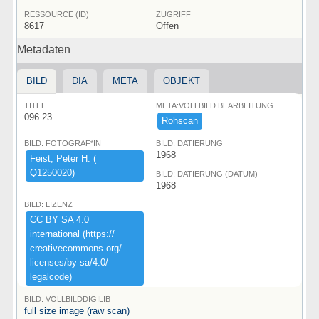
RESSOURCE (ID)
ZUGRIFF
8617
Offen
Metadaten
BILD
DIA
META
OBJEKT
TITEL
META:VOLLBILD BEARBEITUNG
096.23
Rohscan
BILD: FOTOGRAF*IN
BILD: DATIERUNG
1968
Feist,​ ​Peter ​H.​ ​(​
Q1250020)​
BILD: DATIERUNG (DATUM)
1968
BILD: LIZENZ
CC ​BY ​SA ​4.​0 ​
international ​(​https:​/​/​
creativecommons.​org/​
licenses/​by-​sa/​4.​0/​
legalcode)​
BILD: VOLLBILDDIGILIB
full size image (raw scan)