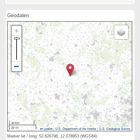
Geodaten
30 km
20 mi
Leaflet
|
U.S. Department of the Interior
|
U.S. Geological Survey
Marker lat / long: 52.826798, 12.078953 (WGS84)