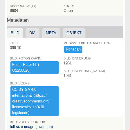
RESSOURCE (ID)
ZUGRIFF
8604
Offen
Metadaten
BILD
DIA
META
OBJEKT
TITEL
META:VOLLBILD BEARBEITUNG
096.10
Rohscan
BILD: FOTOGRAF*IN
BILD: DATIERUNG
1961
Feist,​ ​Peter ​H.​ ​(​
Q1250020)​
BILD: DATIERUNG (DATUM)
1961
BILD: LIZENZ
CC ​BY ​SA ​4.​0 ​
international ​(​https:​/​/​
creativecommons.​org/​
licenses/​by-​sa/​4.​0/​
legalcode)​
BILD: VOLLBILDDIGILIB
full size image (raw scan)