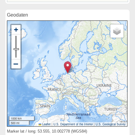
Geodaten
1000 km
500 mi
Leaflet
|
U.S. Department of the Interior
|
U.S. Geological Survey
Marker lat / long: 53.555, 10.002778 (WGS84)