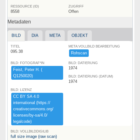
RESSOURCE (ID)
ZUGRIFF
8558
Offen
Metadaten
BILD
DIA
META
OBJEKT
TITEL
META:VOLLBILD BEARBEITUNG
095.38
Rohscan
BILD: FOTOGRAF*IN
BILD: DATIERUNG
1974
Feist,​ ​Peter ​H.​ ​(​
Q1250020)​
BILD: DATIERUNG (DATUM)
1974
BILD: LIZENZ
CC ​BY ​SA ​4.​0 ​
international ​(​https:​/​/​
creativecommons.​org/​
licenses/​by-​sa/​4.​0/​
legalcode)​
BILD: VOLLBILDDIGILIB
full size image (raw scan)