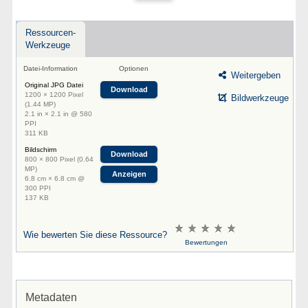
Ressourcen-
Werkzeuge
Datei-Information
Optionen
Weitergeben
Original JPG Datei
Download
1200 × 1200 Pixel
Bildwerkzeuge
(1.44 MP)
2.1 in × 2.1 in @ 580
PPI
311 KB
Bildschirm
Download
800 × 800 Pixel (0.64
MP)
Anzeigen
6.8 cm × 6.8 cm @
300 PPI
137 KB
Wie bewerten Sie diese Ressource?
Bewertungen
Metadaten