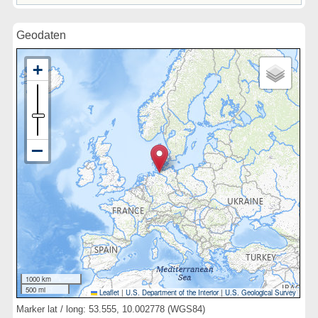
Geodaten
1000 km
500 mi
Leaflet
|
U.S. Department of the Interior
|
U.S. Geological Survey
Marker lat / long: 53.555, 10.002778 (WGS84)