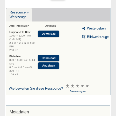
Ressourcen-
Werkzeuge
Datei-Information
Optionen
Weitergeben
Original JPG Datei
Download
1200 × 1200 Pixel
Bildwerkzeuge
(1.44 MP)
2.1 in × 2.1 in @ 580
PPI
250 KB
Bildschirm
Download
800 × 800 Pixel (0.64
MP)
Anzeigen
6.8 cm × 6.8 cm @
300 PPI
109 KB
Wie bewerten Sie diese Ressource?
Bewertungen
Metadaten