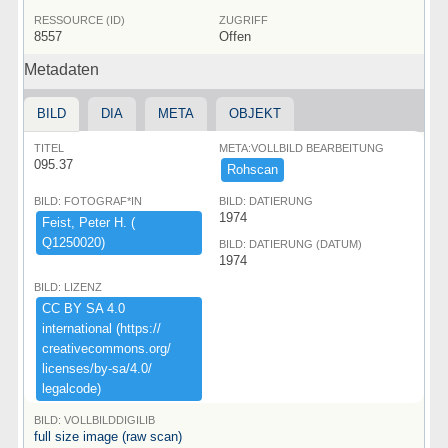
RESSOURCE (ID)
ZUGRIFF
8557
Offen
Metadaten
BILD
DIA
META
OBJEKT
TITEL
META:VOLLBILD BEARBEITUNG
095.37
Rohscan
BILD: FOTOGRAF*IN
BILD: DATIERUNG
1974
Feist,​ ​Peter ​H.​ ​(​
Q1250020)​
BILD: DATIERUNG (DATUM)
1974
BILD: LIZENZ
CC ​BY ​SA ​4.​0 ​
international ​(​https:​/​/​
creativecommons.​org/​
licenses/​by-​sa/​4.​0/​
legalcode)​
BILD: VOLLBILDDIGILIB
full size image (raw scan)