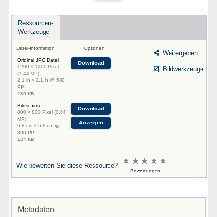
Ressourcen-
Werkzeuge
Datei-Information
Optionen
Weitergeben
Original JPG Datei
Download
1200 × 1200 Pixel
Bildwerkzeuge
(1.44 MP)
2.1 in × 2.1 in @ 580
PPI
286 KB
Bildschirm
Download
800 × 800 Pixel (0.64
MP)
Anzeigen
6.8 cm × 6.8 cm @
300 PPI
124 KB
Wie bewerten Sie diese Ressource?
Bewertungen
Metadaten