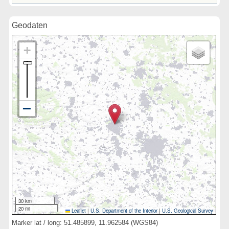
Geodaten
30 km
20 mi
Leaflet
|
U.S. Department of the Interior
|
U.S. Geological Survey
Marker lat / long: 51.485899, 11.962584 (WGS84)