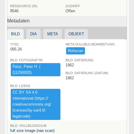
RESSOURCE (ID)
ZUGRIFF
8546
Offen
Metadaten
BILD
DIA
META
OBJEKT
TITEL
META:VOLLBILD BEARBEITUNG
095.26
Rohscan
BILD: FOTOGRAF*IN
BILD: DATIERUNG
1962
Feist,​ ​Peter ​H.​ ​(​
Q1250020)​
BILD: DATIERUNG (DATUM)
1962
BILD: LIZENZ
CC ​BY ​SA ​4.​0 ​
international ​(​https:​/​/​
creativecommons.​org/​
licenses/​by-​sa/​4.​0/​
legalcode)​
BILD: VOLLBILDDIGILIB
full size image (raw scan)