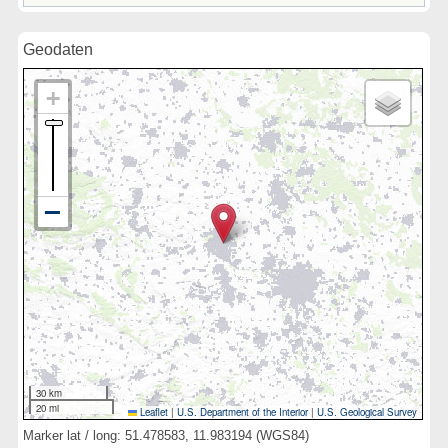
Geodaten
30 km
20 mi
Leaflet
|
U.S. Department of the Interior
|
U.S. Geological Survey
Marker lat / long: 51.478583, 11.983194 (WGS84)