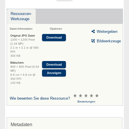
Ressourcen-
Werkzeuge
Datei-Information
Optionen
Weitergeben
Original JPG Datei
Download
1200 × 1200 Pixel
Bildwerkzeuge
(1.44 MP)
2.1 in × 2.1 in @ 580
PPI
304 KB
Bildschirm
Download
800 × 800 Pixel (0.64
MP)
Anzeigen
6.8 cm × 6.8 cm @
300 PPI
133 KB
Wie bewerten Sie diese Ressource?
Bewertungen
Metadaten