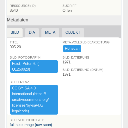
RESSOURCE (ID)
ZUGRIFF
8540
Offen
Metadaten
BILD
DIA
META
OBJEKT
TITEL
META:VOLLBILD BEARBEITUNG
095.20
Rohscan
BILD: FOTOGRAF*IN
BILD: DATIERUNG
1971
Feist,​ ​Peter ​H.​ ​(​
Q1250020)​
BILD: DATIERUNG (DATUM)
1971
BILD: LIZENZ
CC ​BY ​SA ​4.​0 ​
international ​(​https:​/​/​
creativecommons.​org/​
licenses/​by-​sa/​4.​0/​
legalcode)​
BILD: VOLLBILDDIGILIB
full size image (raw scan)