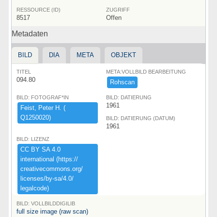
RESSOURCE (ID)
ZUGRIFF
8517
Offen
Metadaten
BILD
DIA
META
OBJEKT
TITEL
META:VOLLBILD BEARBEITUNG
094.80
Rohscan
BILD: FOTOGRAF*IN
BILD: DATIERUNG
1961
Feist,​ ​Peter ​H.​ ​(​
Q1250020)​
BILD: DATIERUNG (DATUM)
1961
BILD: LIZENZ
CC ​BY ​SA ​4.​0 ​
international ​(​https:​/​/​
creativecommons.​org/​
licenses/​by-​sa/​4.​0/​
legalcode)​
BILD: VOLLBILDDIGILIB
full size image (raw scan)