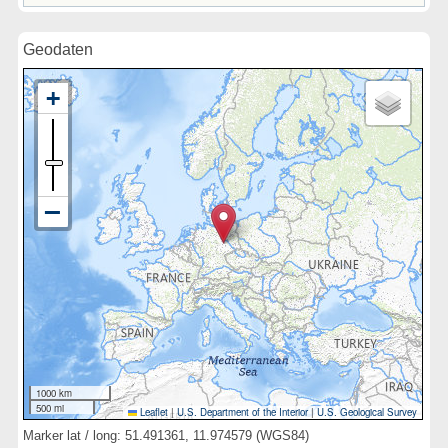
Geodaten
1000 km
500 mi
Leaflet
|
U.S. Department of the Interior
|
U.S. Geological Survey
Marker lat / long: 51.491361, 11.974579 (WGS84)