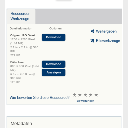
Ressourcen-
Werkzeuge
Datei-Information
Optionen
Weitergeben
Original JPG Datei
Download
1200 × 1200 Pixel
Bildwerkzeuge
(1.44 MP)
2.1 in × 2.1 in @ 580
PPI
279 KB
Bildschirm
Download
800 × 800 Pixel (0.64
MP)
Anzeigen
6.8 cm × 6.8 cm @
300 PPI
123 KB
Wie bewerten Sie diese Ressource?
Bewertungen
Metadaten