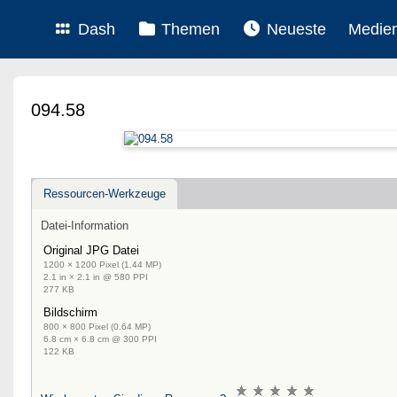
Dash
Themen
Neueste
Medie
094.58
Ressourcen-Werkzeuge
Datei-Information
Original JPG Datei
1200 × 1200 Pixel (1.44 MP)
2.1 in × 2.1 in @ 580 PPI
277 KB
Bildschirm
800 × 800 Pixel (0.64 MP)
6.8 cm × 6.8 cm @ 300 PPI
122 KB