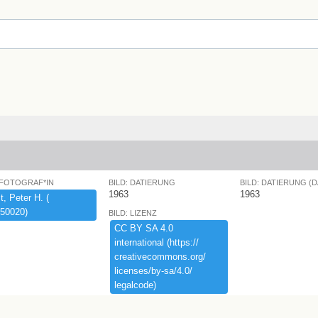
 FOTOGRAF*IN
BILD: DATIERUNG
BILD: DATIERUNG (
1963
1963
,​ ​Peter ​H.​ ​(​
50020)​
BILD: LIZENZ
CC ​BY ​SA ​4.​0 ​
international ​(​https:​/​/​
creativecommons.​org/​
licenses/​by-​sa/​4.​0/​
legalcode)​