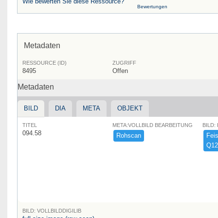
Wie bewerten Sie diese Ressource?
Bewertungen
Metadaten
RESSOURCE (ID)
ZUGRIFF
8495
Offen
Metadaten
BILD
DIA
META
OBJEKT
TITEL
META:VOLLBILD BEARBEITUNG
BILD:
094.58
Rohscan
Feist
Q12
BILD: VOLLBILDDIGILIB