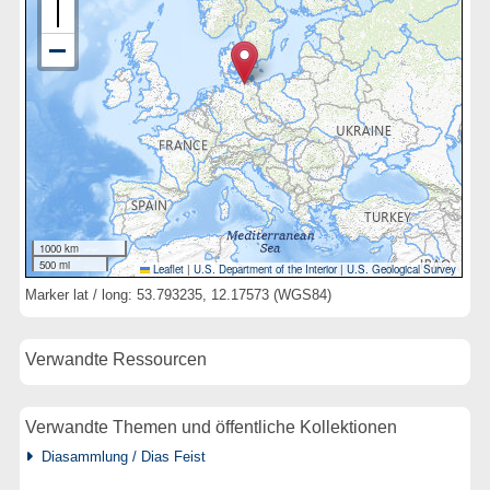
1000 km
500 mi
Leaflet
|
U.S. Department of the Interior
|
U.S. Geological Survey
Marker lat / long: 53.793235, 12.17573 (WGS84)
Verwandte Ressourcen
Verwandte Themen und öffentliche Kollektionen
Diasammlung / Dias Feist