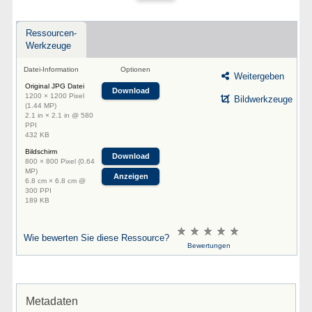
Ressourcen-
Werkzeuge
Datei-Information
Optionen
Weitergeben
Original JPG Datei
Download
1200 × 1200 Pixel
Bildwerkzeuge
(1.44 MP)
2.1 in × 2.1 in @ 580
PPI
432 KB
Bildschirm
Download
800 × 800 Pixel (0.64
MP)
Anzeigen
6.8 cm × 6.8 cm @
300 PPI
189 KB
Wie bewerten Sie diese Ressource?
Bewertungen
Metadaten