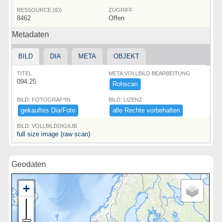
RESSOURCE (ID)
ZUGRIFF
8462
Offen
Metadaten
BILD
DIA
META
OBJEKT
TITEL
META:VOLLBILD BEARBEITUNG
094.25
Rohscan
BILD: FOTOGRAF*IN
BILD: LIZENZ
gekauftes ​Dia/​Foto
alle ​Rechte ​vorbehalten
BILD: VOLLBILDDIGILIB
full size image (raw scan)
Geodaten