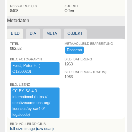
RESSOURCE (ID)
ZUGRIFF
8408
Offen
Metadaten
BILD
DIA
META
OBJEKT
TITEL
META:VOLLBILD BEARBEITUNG
092.52
Rohscan
BILD: FOTOGRAF*IN
BILD: DATIERUNG
1963
Feist,​ ​Peter ​H.​ ​(​
Q1250020)​
BILD: DATIERUNG (DATUM)
1963
BILD: LIZENZ
CC ​BY ​SA ​4.​0 ​
international ​(​https:​/​/​
creativecommons.​org/​
licenses/​by-​sa/​4.​0/​
legalcode)​
BILD: VOLLBILDDIGILIB
full size image (raw scan)