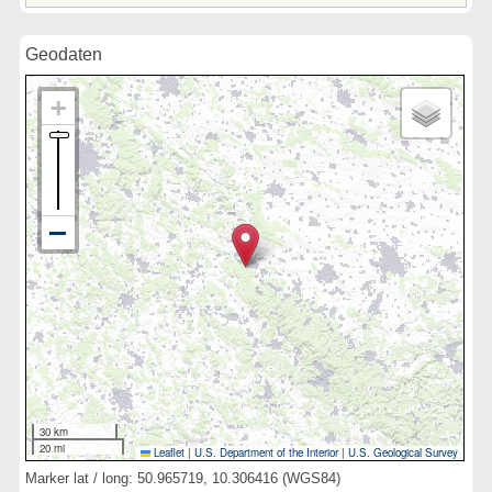
Geodaten
30 km
20 mi
Leaflet
|
U.S. Department of the Interior
|
U.S. Geological Survey
Marker lat / long: 50.965719, 10.306416 (WGS84)