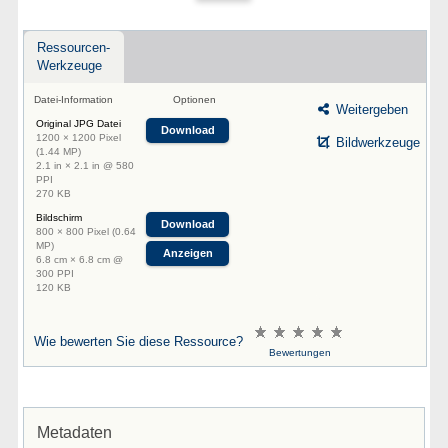
Ressourcen-
Werkzeuge
Datei-Information
Optionen
Weitergeben
Original JPG Datei
Download
1200 × 1200 Pixel
Bildwerkzeuge
(1.44 MP)
2.1 in × 2.1 in @ 580
PPI
270 KB
Bildschirm
Download
800 × 800 Pixel (0.64
MP)
Anzeigen
6.8 cm × 6.8 cm @
300 PPI
120 KB
Wie bewerten Sie diese Ressource?
Bewertungen
Metadaten