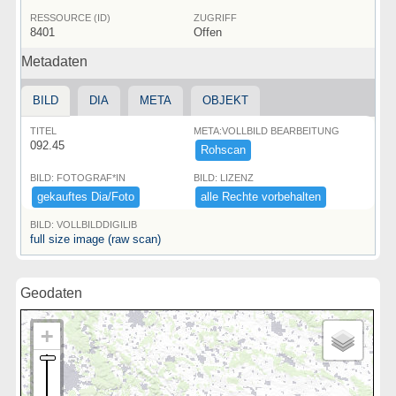
RESSOURCE (ID)
ZUGRIFF
8401
Offen
Metadaten
BILD
DIA
META
OBJEKT
TITEL
META:VOLLBILD BEARBEITUNG
092.45
Rohscan
BILD: FOTOGRAF*IN
BILD: LIZENZ
gekauftes ​Dia/​Foto
alle ​Rechte ​vorbehalten
BILD: VOLLBILDDIGILIB
full size image (raw scan)
Geodaten