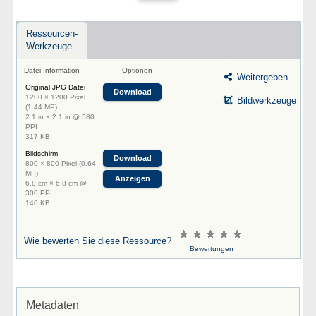
Ressourcen-
Werkzeuge
Datei-Information
Optionen
Weitergeben
Original JPG Datei
Download
1200 × 1200 Pixel
Bildwerkzeuge
(1.44 MP)
2.1 in × 2.1 in @ 580
PPI
317 KB
Bildschirm
Download
800 × 800 Pixel (0.64
MP)
Anzeigen
6.8 cm × 6.8 cm @
300 PPI
140 KB
Wie bewerten Sie diese Ressource?
Bewertungen
Metadaten