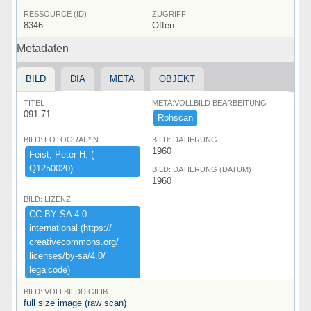
RESSOURCE (ID)
ZUGRIFF
8346
Offen
Metadaten
BILD
DIA
META
OBJEKT
TITEL
META:VOLLBILD BEARBEITUNG
091.71
Rohscan
BILD: FOTOGRAF*IN
BILD: DATIERUNG
1960
Feist,​ ​Peter ​H.​ ​(​
Q1250020)​
BILD: DATIERUNG (DATUM)
1960
BILD: LIZENZ
CC ​BY ​SA ​4.​0 ​
international ​(​https:​/​/​
creativecommons.​org/​
licenses/​by-​sa/​4.​0/​
legalcode)​
BILD: VOLLBILDDIGILIB
full size image (raw scan)