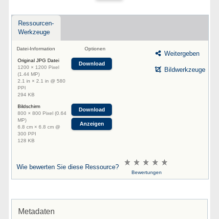
Ressourcen-
Werkzeuge
Datei-Information
Optionen
Weitergeben
Original JPG Datei
Download
1200 × 1200 Pixel
Bildwerkzeuge
(1.44 MP)
2.1 in × 2.1 in @ 580
PPI
294 KB
Bildschirm
Download
800 × 800 Pixel (0.64
MP)
Anzeigen
6.8 cm × 6.8 cm @
300 PPI
128 KB
Wie bewerten Sie diese Ressource?
Bewertungen
Metadaten