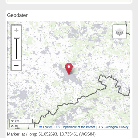
Geodaten
30 km
20 mi
Leaflet
|
U.S. Department of the Interior
|
U.S. Geological Survey
Marker lat / long: 51.052693, 13.735461 (WGS84)