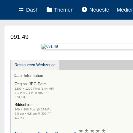
Dash
Themen
Neueste
Medie
091.49
Ressourcen-Werkzeuge
Datei-Information
Original JPG Datei
1200 × 1200 Pixel (1.44 MP)
2.1 in × 2.1 in @ 580 PPI
273 KB
Bildschirm
800 × 800 Pixel (0.64 MP)
6.8 cm × 6.8 cm @ 300 PPI
119 KB