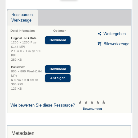
Ressourcen-
Werkzeuge
Datei-Information
Optionen
Weitergeben
Original JPG Datei
Download
1200 × 1200 Pixel
Bildwerkzeuge
(1.44 MP)
2.1 in × 2.1 in @ 580
PPI
289 KB
Bildschirm
Download
800 × 800 Pixel (0.64
MP)
Anzeigen
6.8 cm × 6.8 cm @
300 PPI
127 KB
Wie bewerten Sie diese Ressource?
Bewertungen
Metadaten