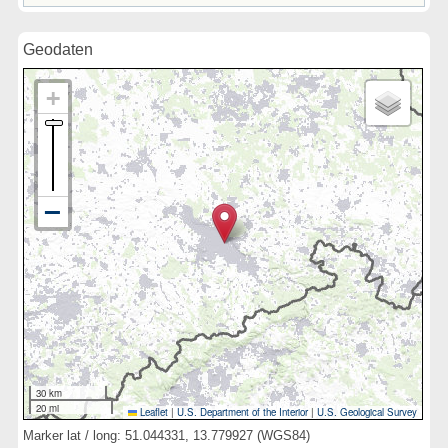
Geodaten
30 km
20 mi
Leaflet
|
U.S. Department of the Interior
|
U.S. Geological Survey
Marker lat / long: 51.044331, 13.779927 (WGS84)