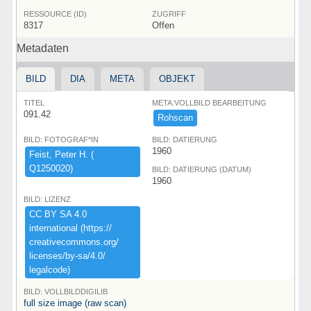
RESSOURCE (ID)
ZUGRIFF
8317
Offen
Metadaten
BILD
DIA
META
OBJEKT
TITEL
META:VOLLBILD BEARBEITUNG
091.42
Rohscan
BILD: FOTOGRAF*IN
BILD: DATIERUNG
1960
Feist,​ ​Peter ​H.​ ​(​
Q1250020)​
BILD: DATIERUNG (DATUM)
1960
BILD: LIZENZ
CC ​BY ​SA ​4.​0 ​
international ​(​https:​/​/​
creativecommons.​org/​
licenses/​by-​sa/​4.​0/​
legalcode)​
BILD: VOLLBILDDIGILIB
full size image (raw scan)