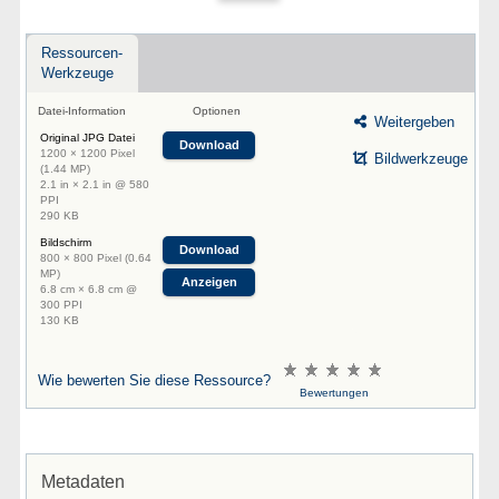
Ressourcen-
Werkzeuge
Datei-Information
Optionen
Weitergeben
Original JPG Datei
Download
1200 × 1200 Pixel
Bildwerkzeuge
(1.44 MP)
2.1 in × 2.1 in @ 580
PPI
290 KB
Bildschirm
Download
800 × 800 Pixel (0.64
MP)
Anzeigen
6.8 cm × 6.8 cm @
300 PPI
130 KB
Wie bewerten Sie diese Ressource?
Bewertungen
Metadaten