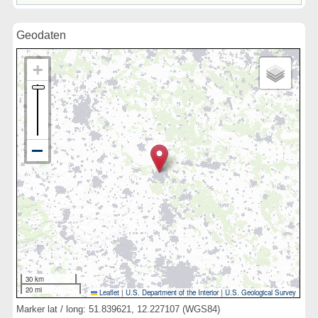
Geodaten
30 km
20 mi
Leaflet
|
U.S. Department of the Interior
|
U.S. Geological Survey
Marker lat / long: 51.839621, 12.227107 (WGS84)