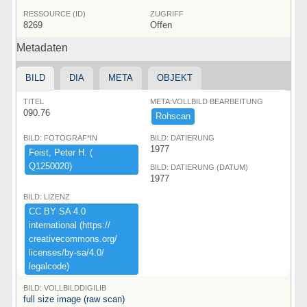
RESSOURCE (ID)
ZUGRIFF
8269
Offen
Metadaten
BILD
DIA
META
OBJEKT
TITEL
META:VOLLBILD BEARBEITUNG
090.76
Rohscan
BILD: FOTOGRAF*IN
BILD: DATIERUNG
1977
Feist,​ ​Peter ​H.​ ​(​
Q1250020)​
BILD: DATIERUNG (DATUM)
1977
BILD: LIZENZ
CC ​BY ​SA ​4.​0 ​
international ​(​https:​/​/​
creativecommons.​org/​
licenses/​by-​sa/​4.​0/​
legalcode)​
BILD: VOLLBILDDIGILIB
full size image (raw scan)