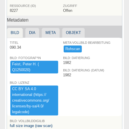
RESSOURCE (ID)
ZUGRIFF
8227
Offen
Metadaten
BILD
DIA
META
OBJEKT
TITEL
META:VOLLBILD BEARBEITUNG
090.34
Rohscan
BILD: FOTOGRAF*IN
BILD: DATIERUNG
1982
Feist,​ ​Peter ​H.​ ​(​
Q1250020)​
BILD: DATIERUNG (DATUM)
1982
BILD: LIZENZ
CC ​BY ​SA ​4.​0 ​
international ​(​https:​/​/​
creativecommons.​org/​
licenses/​by-​sa/​4.​0/​
legalcode)​
BILD: VOLLBILDDIGILIB
full size image (raw scan)