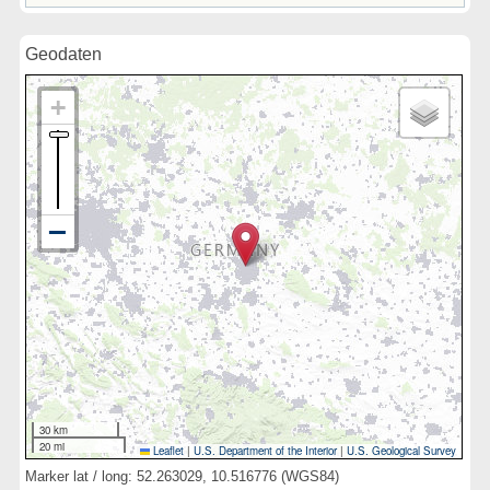
Geodaten
30 km
20 mi
Leaflet
|
U.S. Department of the Interior
|
U.S. Geological Survey
Marker lat / long: 52.263029, 10.516776 (WGS84)