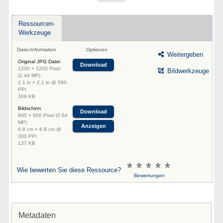
Ressourcen-
Werkzeuge
Datei-Information
Optionen
Weitergeben
Original JPG Datei
Download
1200 × 1200 Pixel
Bildwerkzeuge
(1.44 MP)
2.1 in × 2.1 in @ 580
PPI
309 KB
Bildschirm
Download
800 × 800 Pixel (0.64
MP)
Anzeigen
6.8 cm × 6.8 cm @
300 PPI
137 KB
Wie bewerten Sie diese Ressource?
Bewertungen
Metadaten