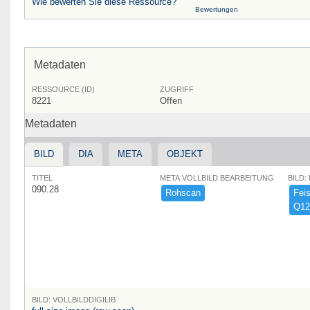
Wie bewerten Sie diese Ressource?
Bewertungen
Metadaten
RESSOURCE (ID)
ZUGRIFF
8221
Offen
Metadaten
BILD
DIA
META
OBJEKT
TITEL
META:VOLLBILD BEARBEITUNG
BILD:
090.28
Rohscan
Feist
Q12
BILD: VOLLBILDDIGILIB