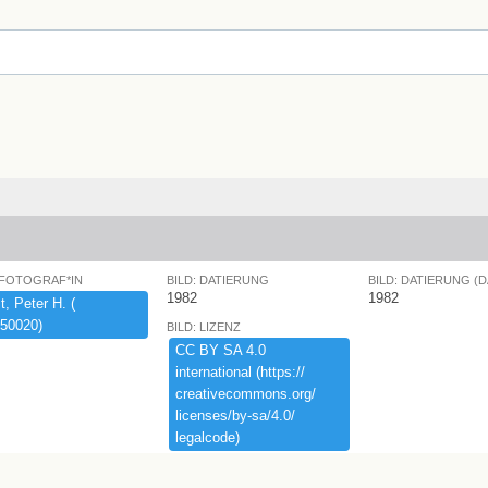
 FOTOGRAF*IN
BILD: DATIERUNG
BILD: DATIERUNG (
1982
1982
,​ ​Peter ​H.​ ​(​
50020)​
BILD: LIZENZ
CC ​BY ​SA ​4.​0 ​
international ​(​https:​/​/​
creativecommons.​org/​
licenses/​by-​sa/​4.​0/​
legalcode)​