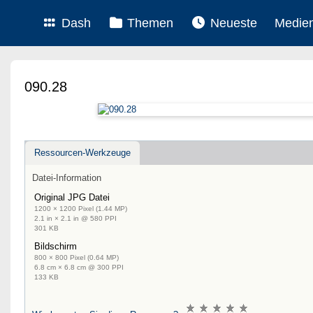
Dash
Themen
Neueste
Medie
090.28
Ressourcen-Werkzeuge
Datei-Information
Original JPG Datei
1200 × 1200 Pixel (1.44 MP)
2.1 in × 2.1 in @ 580 PPI
301 KB
Bildschirm
800 × 800 Pixel (0.64 MP)
6.8 cm × 6.8 cm @ 300 PPI
133 KB