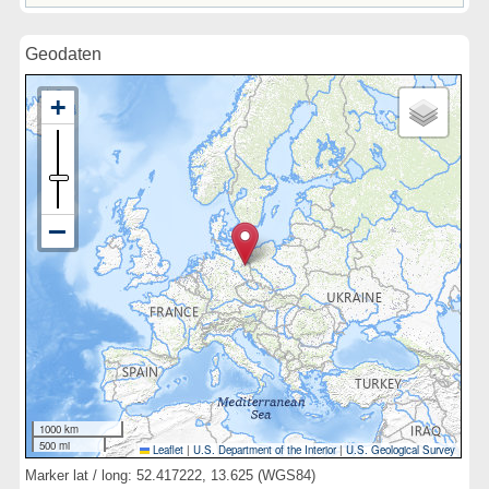
Geodaten
1000 km
500 mi
Leaflet
|
U.S. Department of the Interior
|
U.S. Geological Survey
Marker lat / long: 52.417222, 13.625 (WGS84)