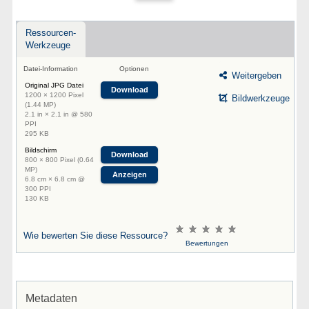
Ressourcen-
Werkzeuge
Datei-Information
Optionen
Weitergeben
Original JPG Datei
Download
1200 × 1200 Pixel
Bildwerkzeuge
(1.44 MP)
2.1 in × 2.1 in @ 580
PPI
295 KB
Bildschirm
Download
800 × 800 Pixel (0.64
MP)
Anzeigen
6.8 cm × 6.8 cm @
300 PPI
130 KB
Wie bewerten Sie diese Ressource?
Bewertungen
Metadaten