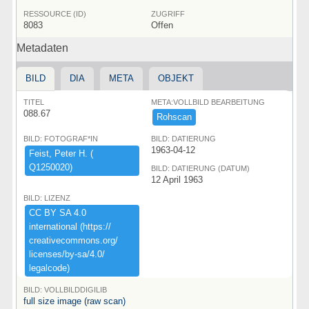
RESSOURCE (ID)
ZUGRIFF
8083
Offen
Metadaten
BILD
DIA
META
OBJEKT
TITEL
META:VOLLBILD BEARBEITUNG
088.67
Rohscan
BILD: FOTOGRAF*IN
BILD: DATIERUNG
1963-04-12
Feist,​ ​Peter ​H.​ ​(​
Q1250020)​
BILD: DATIERUNG (DATUM)
12 April 1963
BILD: LIZENZ
CC ​BY ​SA ​4.​0 ​
international ​(​https:​/​/​
creativecommons.​org/​
licenses/​by-​sa/​4.​0/​
legalcode)​
BILD: VOLLBILDDIGILIB
full size image (raw scan)