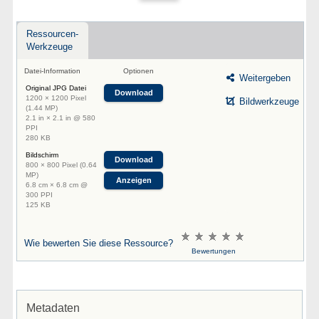
Ressourcen-
Werkzeuge
Datei-Information
Optionen
Weitergeben
Original JPG Datei
Download
1200 × 1200 Pixel
Bildwerkzeuge
(1.44 MP)
2.1 in × 2.1 in @ 580
PPI
280 KB
Bildschirm
Download
800 × 800 Pixel (0.64
MP)
Anzeigen
6.8 cm × 6.8 cm @
300 PPI
125 KB
Wie bewerten Sie diese Ressource?
Bewertungen
Metadaten