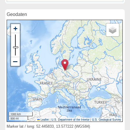
Geodaten
1000 km
500 mi
Leaflet
|
U.S. Department of the Interior
|
U.S. Geological Survey
Marker lat / long: 52.445833, 13.577222 (WGS84)