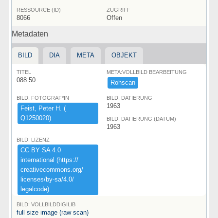
RESSOURCE (ID)
ZUGRIFF
8066
Offen
Metadaten
BILD
DIA
META
OBJEKT
TITEL
META:VOLLBILD BEARBEITUNG
088.50
Rohscan
BILD: FOTOGRAF*IN
BILD: DATIERUNG
1963
Feist,​ ​Peter ​H.​ ​(​
Q1250020)​
BILD: DATIERUNG (DATUM)
1963
BILD: LIZENZ
CC ​BY ​SA ​4.​0 ​
international ​(​https:​/​/​
creativecommons.​org/​
licenses/​by-​sa/​4.​0/​
legalcode)​
BILD: VOLLBILDDIGILIB
full size image (raw scan)