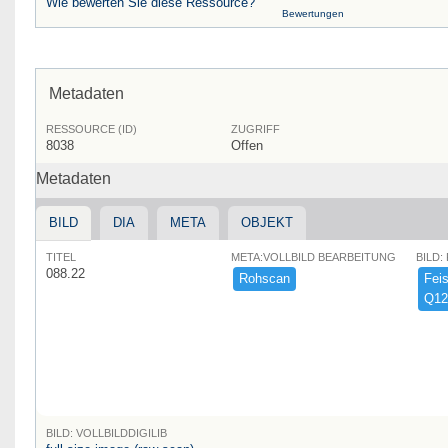
Wie bewerten Sie diese Ressource?
Bewertungen
Metadaten
RESSOURCE (ID)
ZUGRIFF
8038
Offen
Metadaten
BILD
DIA
META
OBJEKT
TITEL
META:VOLLBILD BEARBEITUNG
BILD:
088.22
Rohscan
Feist
Q12
BILD: VOLLBILDDIGILIB