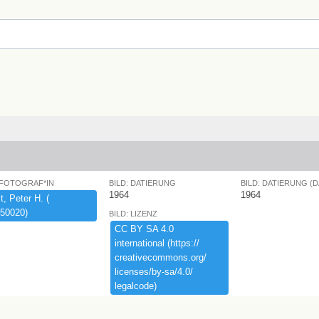
 FOTOGRAF*IN
BILD: DATIERUNG
BILD: DATIERUNG (
1964
1964
,​ ​Peter ​H.​ ​(​
50020)​
BILD: LIZENZ
CC ​BY ​SA ​4.​0 ​
international ​(​https:​/​/​
creativecommons.​org/​
licenses/​by-​sa/​4.​0/​
legalcode)​