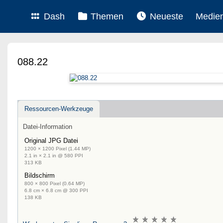
Dash
Themen
Neueste
Medie
088.22
Ressourcen-Werkzeuge
Datei-Information
Original JPG Datei
1200 × 1200 Pixel (1.44 MP)
2.1 in × 2.1 in @ 580 PPI
313 KB
Bildschirm
800 × 800 Pixel (0.64 MP)
6.8 cm × 6.8 cm @ 300 PPI
138 KB