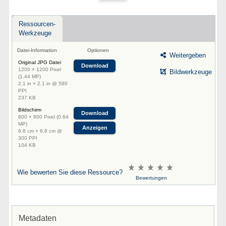
Ressourcen-
Werkzeuge
Datei-Information
Optionen
Weitergeben
Original JPG Datei
Download
1200 × 1200 Pixel
Bildwerkzeuge
(1.44 MP)
2.1 in × 2.1 in @ 580
PPI
237 KB
Bildschirm
Download
800 × 800 Pixel (0.64
MP)
Anzeigen
6.8 cm × 6.8 cm @
300 PPI
104 KB
Wie bewerten Sie diese Ressource?
Bewertungen
Metadaten