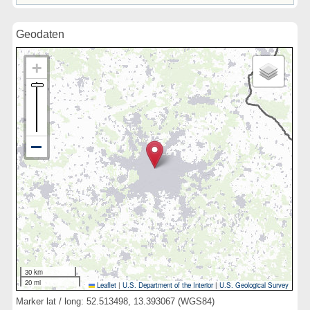
Geodaten
30 km
20 mi
Leaflet
|
U.S. Department of the Interior
|
U.S. Geological Survey
Marker lat / long: 52.513498, 13.393067 (WGS84)