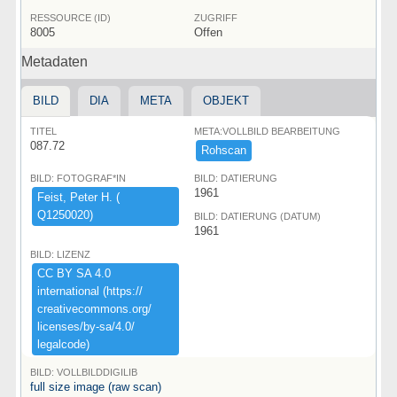
RESSOURCE (ID)
ZUGRIFF
8005
Offen
Metadaten
BILD
DIA
META
OBJEKT
TITEL
META:VOLLBILD BEARBEITUNG
087.72
Rohscan
BILD: FOTOGRAF*IN
BILD: DATIERUNG
1961
Feist,​ ​Peter ​H.​ ​(​
Q1250020)​
BILD: DATIERUNG (DATUM)
1961
BILD: LIZENZ
CC ​BY ​SA ​4.​0 ​
international ​(​https:​/​/​
creativecommons.​org/​
licenses/​by-​sa/​4.​0/​
legalcode)​
BILD: VOLLBILDDIGILIB
full size image (raw scan)