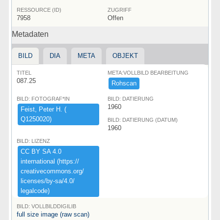
RESSOURCE (ID)
ZUGRIFF
7958
Offen
Metadaten
BILD
DIA
META
OBJEKT
TITEL
META:VOLLBILD BEARBEITUNG
087.25
Rohscan
BILD: FOTOGRAF*IN
BILD: DATIERUNG
1960
Feist,​ ​Peter ​H.​ ​(​
Q1250020)​
BILD: DATIERUNG (DATUM)
1960
BILD: LIZENZ
CC ​BY ​SA ​4.​0 ​
international ​(​https:​/​/​
creativecommons.​org/​
licenses/​by-​sa/​4.​0/​
legalcode)​
BILD: VOLLBILDDIGILIB
full size image (raw scan)