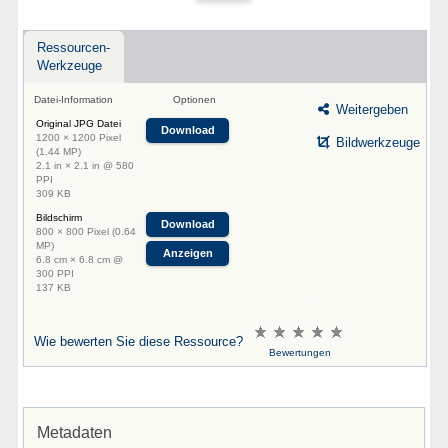
Ressourcen-
Werkzeuge
Datei-Information
Optionen
Weitergeben
Original JPG Datei
Download
1200 × 1200 Pixel
Bildwerkzeuge
(1.44 MP)
2.1 in × 2.1 in @ 580
PPI
309 KB
Bildschirm
Download
800 × 800 Pixel (0.64
MP)
Anzeigen
6.8 cm × 6.8 cm @
300 PPI
137 KB
Wie bewerten Sie diese Ressource?
Bewertungen
Metadaten