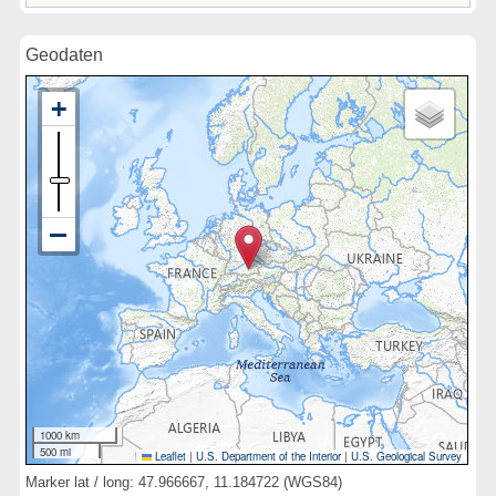
Geodaten
1000 km
500 mi
Leaflet
|
U.S. Department of the Interior
|
U.S. Geological Survey
Marker lat / long: 47.966667, 11.184722 (WGS84)