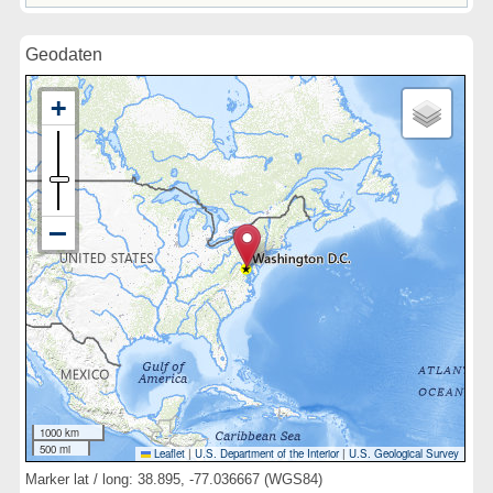
Geodaten
1000 km
500 mi
Leaflet
|
U.S. Department of the Interior
|
U.S. Geological Survey
Marker lat / long: 38.895, -77.036667 (WGS84)