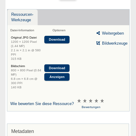
Ressourcen-
Werkzeuge
Datei-Information
Optionen
Weitergeben
Original JPG Datei
Download
1200 × 1200 Pixel
Bildwerkzeuge
(1.44 MP)
2.1 in × 2.1 in @ 580
PPI
315 KB
Bildschirm
Download
800 × 800 Pixel (0.64
MP)
Anzeigen
6.8 cm × 6.8 cm @
300 PPI
140 KB
Wie bewerten Sie diese Ressource?
Bewertungen
Metadaten