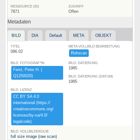
RESSOURCE (ID)
ZUGRIFF
7871
Offen
Metadaten
BILD
DIA
Default
META
OBJEKT
TITEL
META:VOLLBILD BEARBEITUNG
086.02
Rohscan
BILD: FOTOGRAF*IN
BILD: DATIERUNG
1985
Feist,​ ​Peter ​H.​ ​(​
Q1250020)​
BILD: DATIERUNG (DATUM)
1985
BILD: LIZENZ
CC ​BY ​SA ​4.​0 ​
international ​(​https:​/​/​
creativecommons.​org/​
licenses/​by-​sa/​4.​0/​
legalcode)​
BILD: VOLLBILDDIGILIB
full size image (raw scan)