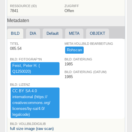
RESSOURCE (ID)
ZUGRIFF
7841
Offen
Metadaten
BILD
DIA
Default
META
OBJEKT
TITEL
META:VOLLBILD BEARBEITUNG
085.54
Rohscan
BILD: FOTOGRAF*IN
BILD: DATIERUNG
1985
Feist,​ ​Peter ​H.​ ​(​
Q1250020)​
BILD: DATIERUNG (DATUM)
1985
BILD: LIZENZ
CC ​BY ​SA ​4.​0 ​
international ​(​https:​/​/​
creativecommons.​org/​
licenses/​by-​sa/​4.​0/​
legalcode)​
BILD: VOLLBILDDIGILIB
full size image (raw scan)