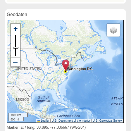
Geodaten
1000 km
500 mi
Leaflet
|
U.S. Department of the Interior
|
U.S. Geological Survey
Marker lat / long: 38.895, -77.036667 (WGS84)