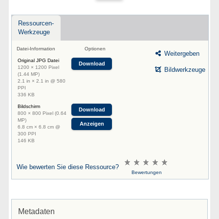
Ressourcen-
Werkzeuge
Datei-Information
Optionen
Weitergeben
Original JPG Datei
Download
1200 × 1200 Pixel
Bildwerkzeuge
(1.44 MP)
2.1 in × 2.1 in @ 580
PPI
336 KB
Bildschirm
Download
800 × 800 Pixel (0.64
MP)
Anzeigen
6.8 cm × 6.8 cm @
300 PPI
146 KB
Wie bewerten Sie diese Ressource?
Bewertungen
Metadaten