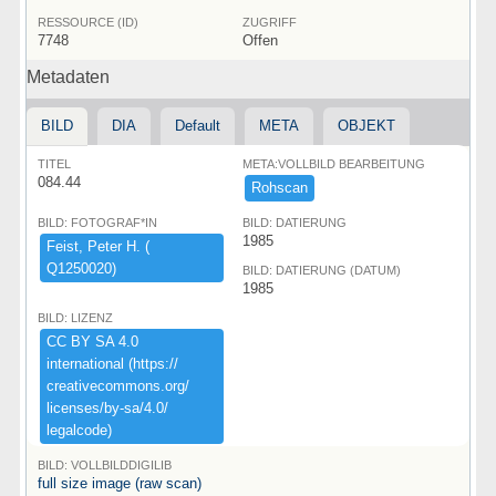
RESSOURCE (ID)
ZUGRIFF
7748
Offen
Metadaten
BILD
DIA
Default
META
OBJEKT
TITEL
META:VOLLBILD BEARBEITUNG
084.44
Rohscan
BILD: FOTOGRAF*IN
BILD: DATIERUNG
1985
Feist,​ ​Peter ​H.​ ​(​
Q1250020)​
BILD: DATIERUNG (DATUM)
1985
BILD: LIZENZ
CC ​BY ​SA ​4.​0 ​
international ​(​https:​/​/​
creativecommons.​org/​
licenses/​by-​sa/​4.​0/​
legalcode)​
BILD: VOLLBILDDIGILIB
full size image (raw scan)