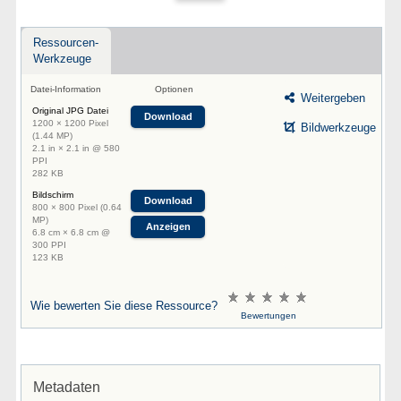
Ressourcen-
Werkzeuge
Datei-Information
Optionen
Weitergeben
Original JPG Datei
Download
1200 × 1200 Pixel
Bildwerkzeuge
(1.44 MP)
2.1 in × 2.1 in @ 580
PPI
282 KB
Bildschirm
Download
800 × 800 Pixel (0.64
MP)
Anzeigen
6.8 cm × 6.8 cm @
300 PPI
123 KB
Wie bewerten Sie diese Ressource?
Bewertungen
Metadaten